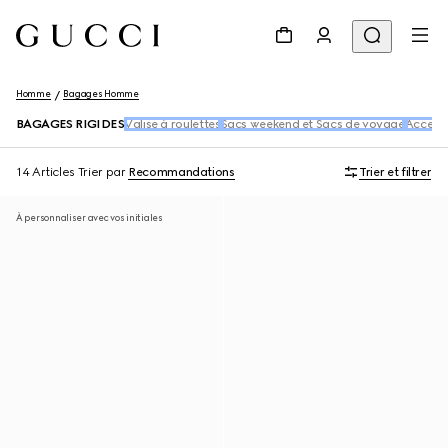
Homme
Bagages Homme
BAGAGES RIGIDES
Valise à roulettes
Sacs weekend et Sacs de voyage
Accesso
14 Articles
Trier par
Recommandations
Trier et filtrer
À personnaliser avec vos initiales