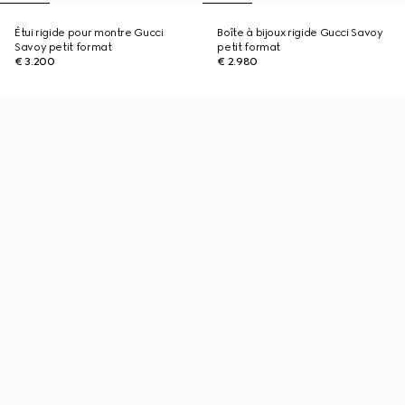
Étui rigide pour montre Gucci
Boîte à bijoux rigide Gucci Savoy
Savoy petit format
petit format
€ 3.200
€ 2.980