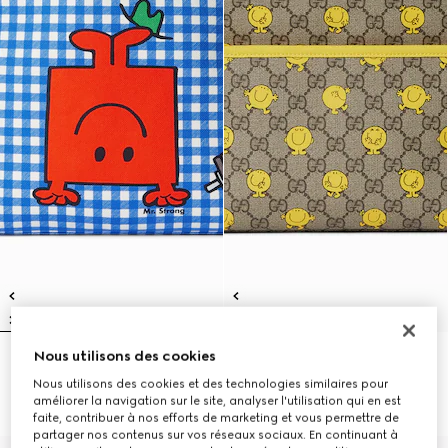
Nous utilisons des cookies
Sac à dos avec imprimé pour
Sac à dos pour enfant en tissu GG
enfant
à imprimé
Nous utilisons des cookies et des technologies similaires pour
€ 1.100
€ 1.100
améliorer la navigation sur le site, analyser l'utilisation qui en est
faite, contribuer à nos efforts de marketing et vous permettre de
partager nos contenus sur vos réseaux sociaux. En continuant à