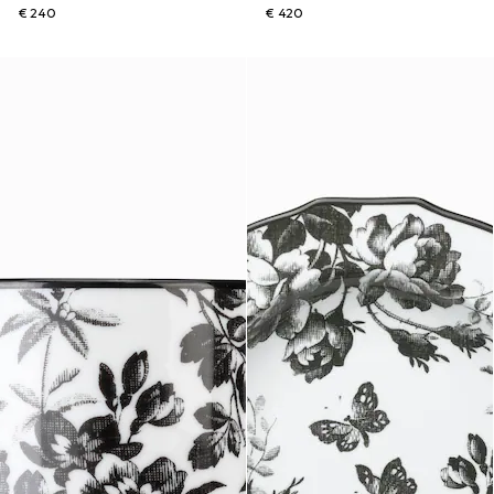
€ 240
€ 420