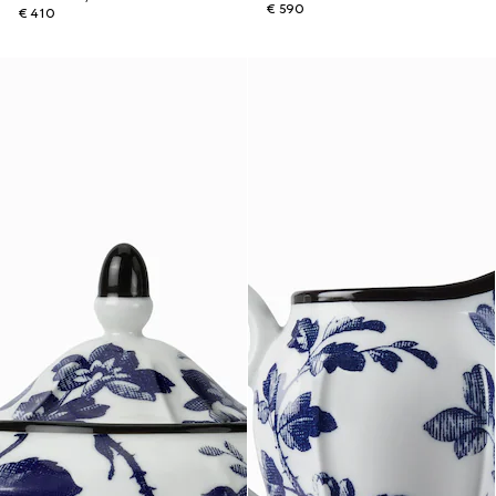
€ 590
€ 410