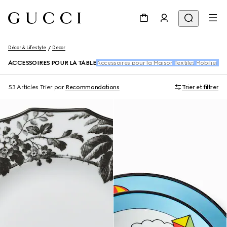
Décor & Lifestyle
Decor
ACCESSOIRES POUR LA TABLE
Accessoires pour la Maison
Textiles
Mobilier
Pap
53 Articles
Trier par
Recommandations
Trier et filtrer