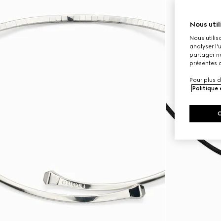
Nous util
Nous utilis
analyser l'
partager no
présentes c
Pour plus d
Politique