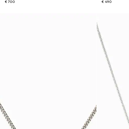
€ 700
€ 490