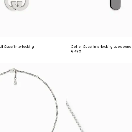
if Gucci Interlocking
Collier Gucci Interlocking avec pend
€ 490