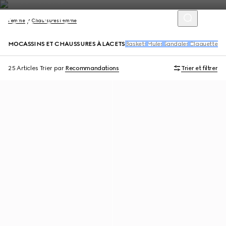
Femme
Chaussures Femme
MOCASSINS ET CHAUSSURES À LACETS
Baskets
Mules
Sandales
Claquettes
E
25 Articles
Trier par
Recommandations
Trier et filtrer