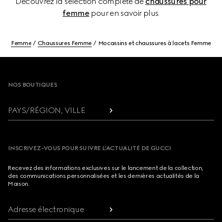
Découvrez la sélection complète de
chaussures pour
femme
pour en savoir plus.
Femme
Chaussures Femme
Mocassins et chaussures à lacets Femme
Footer
NOS BOUTIQUES
PAYS/RÉGION, VILLE
INSCRIVEZ-VOUS POUR SUIVRE L’ACTUALITÉ DE GUCCI
Recevez des informations exclusives sur le lancement de la collection,
des communications personnalisées et les dernières actualités de la
Maison.
Adresse électronique