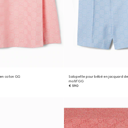
 en coton GG
Salopette pour bébé en jacquard de
motif GG
€ 590