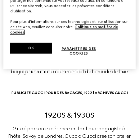
partager nos contenus sur vos réseaux sociaux. En continuant à
utiliser ce site web, vous acceptez les présentes conditions
LA CHRONOLOGIE DE 
d'utilisation.
GUCCI
Pour plus d'informations sur ces technologies et leur utilisation sur
ce site web, veuillez consulter notre
Politique en matière de
cookies
.
L’histoire de la Maison, qui s’étend sur plus d’un siècle, 
met en évidence une vision en constante évolution. 
OK
Chaque décennie est marquée par une succession de 
PARAMÈTRES DES
COOKIES
jalons historiques qui caractérisent l’évolution de la 
marque, se métamorphosant d’un petit atelier de 
bagagerie en un leader mondial de la mode de luxe.
PUBLICITÉ GUCCI POUR DES BAGAGES, 1922 | ARCHIVES GUCCI
1920S & 1930S
Guidé par son expérience en tant que bagagiste à 
l’hôtel Savoy de Londres, Guccio Gucci crée son atelier 