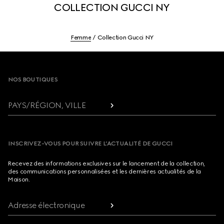
COLLECTION GUCCI NY
Femme
Collection Gucci NY
Footer
NOS BOUTIQUES
PAYS/RÉGION, VILLE
INSCRIVEZ-VOUS POUR SUIVRE L’ACTUALITÉ DE GUCCI
Recevez des informations exclusives sur le lancement de la collection,
des communications personnalisées et les dernières actualités de la
Maison.
Adresse électronique