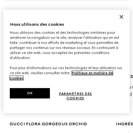
NOUVEAU GUCCI FLORA GORGEOUS 
ORCHID INTENSE
Nous utilisons des cookies
Nous utilisons des cookies et des technologies similaires pour
La nouvelle fragrance amplifie la radiance ambrée de 
améliorer la navigation sur le site, analyser l'utilisation qui en est
l'Orchidée Vanille, mêlant une douceur enveloppante à 
faite, contribuer à nos efforts de marketing et vous permettre de
partager nos contenus sur vos réseaux sociaux. En continuant à
une luminosité salée pour révéler une expression olfactive 
utiliser ce site web, vous acceptez les présentes conditions
de force et d'individualité.
d'utilisation.
Pour plus d'informations sur ces technologies et leur utilisation sur
ce site web, veuillez consulter notre
Politique en matière de
GUCCI FLORA ORCHID EDP INTENSE
INGRÉD
cookies
.
Vanille
Acheter 50ml
OK
Accord
PARAMÈTRES DES
COOKIES
Acheter 100ml
GUCCI FLORA GORGEOUS ORCHID
INGRÉD