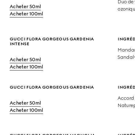
Duo de v
Acheter 50ml
ozoniq
Acheter 100ml
GUCCI FLORA GORGEOUS GARDENIA 
INGRÉD
INTENSE
Mandari
Sandal
Acheter 50ml
Acheter 100ml
GUCCI FLORA GORGEOUS GARDENIA
INGRÉD
Accord d
Acheter 50ml
Naturep
Acheter 100ml