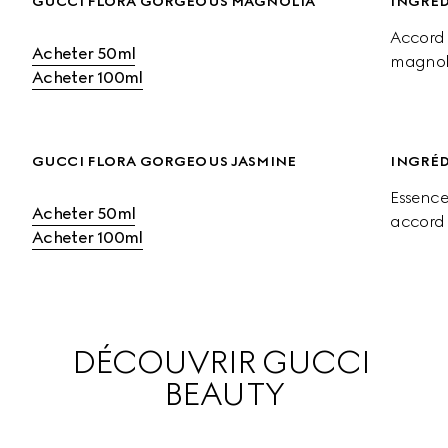
GUCCI FLORA GORGEOUS MAGNOLIA
INGRÉD
Accord 
Acheter 50ml
magnoli
Acheter 100ml
GUCCI FLORA GORGEOUS JASMINE
INGRÉD
Essence
Acheter 50ml
accord
Acheter 100ml
DÉCOUVRIR GUCCI 
BEAUTY