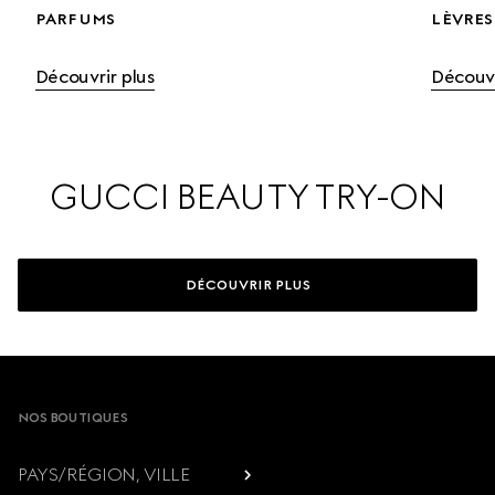
PARFUMS
LÈVRES
Découvrir plus
Découvr
GUCCI BEAUTY TRY-ON
DÉCOUVRIR PLUS
Footer
NOS BOUTIQUES
PAYS/RÉGION, VILLE