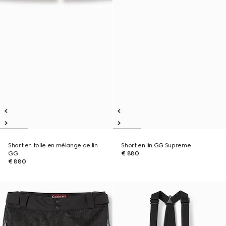
Short en toile en mélange de lin
Short en lin GG Supreme
GG
€ 880
€ 880