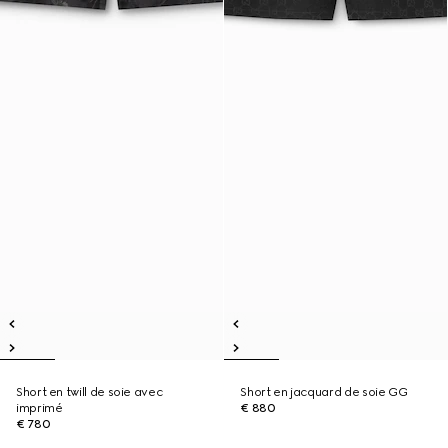
Short en twill de soie avec
Short en jacquard de soie GG
imprimé
€ 880
€ 780