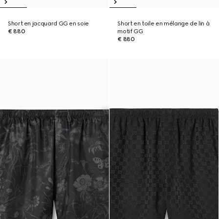
Short en jacquard GG en soie
Short en toile en mélange de lin à
€ 880
motif GG
€ 880