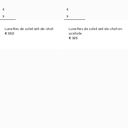
Lunettes de soleil œil-de-chat
Lunettes de soleil œil-de-chat en
€ 350
acétate
€ 325