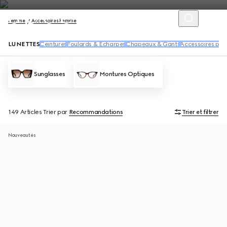
Femme
Accessoires Femme
LUNETTES
Ceintures
Foulards & Écharpes
Chapeaux & Gants
Accessoires pou
Sunglasses
Montures Optiques
149 Articles
Trier par
Recommandations
Trier et filtrer
Nouveautés