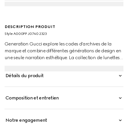
DESCRIPTION PRODUIT
Style ‎A000PP J0740 2323
Generation Gucci explore les codes d'archives de la
marque et combine différentes générations de design en
une seule narration esthétique. La collection de lunettes
réinterprète des motifs emblématiques tels que les détails
GG sur les branches de ce style.
Détails du produit
Composition et entretien
Notre engagement