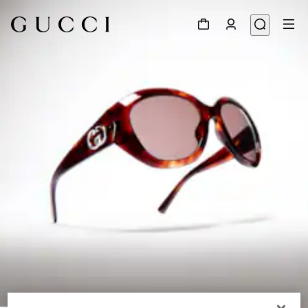
1
/
6