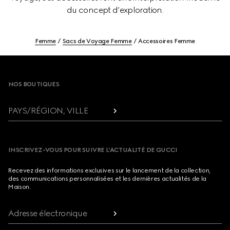
du concept d’exploration.
Femme
Sacs de Voyage Femme
Accessoires Femme
Footer
NOS BOUTIQUES
PAYS/RÉGION, VILLE
INSCRIVEZ-VOUS POUR SUIVRE L’ACTUALITÉ DE GUCCI
Recevez des informations exclusives sur le lancement de la collection,
des communications personnalisées et les dernières actualités de la
Maison.
Adresse électronique