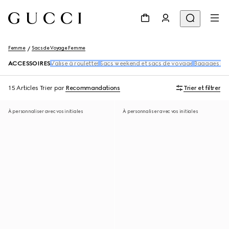
Femme
Sacs de Voyage Femme
ACCESSOIRES
Valise à roulettes
Sacs weekend et sacs de voyage
Bagages rig
15 Articles
Trier par
Recommandations
Trier et filtrer
À personnaliser avec vos initiales
À personnaliser avec vos initiales