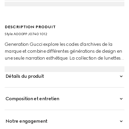
DESCRIPTION PRODUIT
Style ‎A000PP J0740 1012
Generation Gucci explore les codes d'archives de la
marque et combine différentes générations de design en
une seule narration esthétique. La collection de lunettes
réinterprète des motifs emblématiques tels que les détails
GG sur les branches de ce style.
Détails du produit
Composition et entretien
Notre engagement