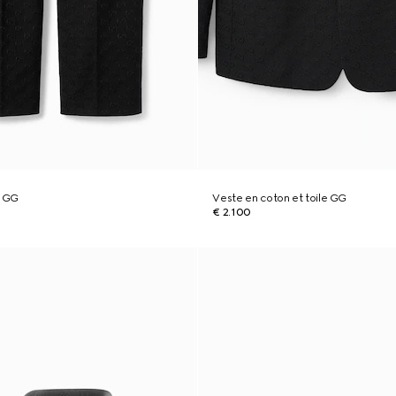
e GG
Veste en coton et toile GG
€ 2.100