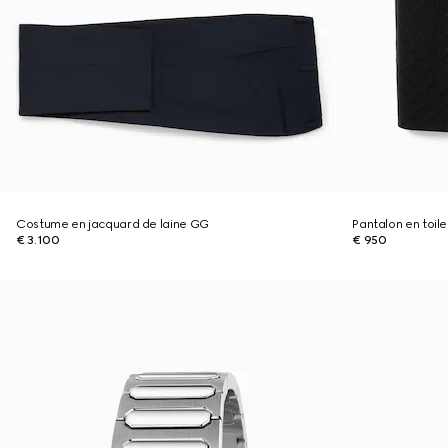
Costume en jacquard de laine GG
Pantalon en toil
€ 3.100
€ 950