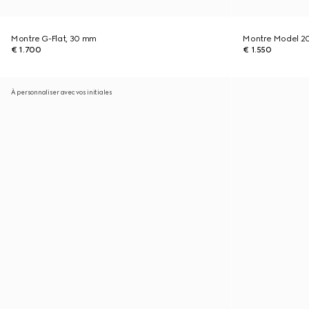
Montre G-Flat, 30 mm
Montre Model 2
€ 1.700
€ 1.550
À personnaliser avec vos initiales