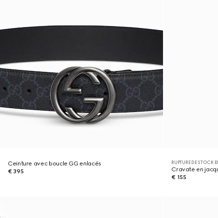
RUPTURE DE STOCK E
Ceinture avec boucle GG enlacés
Cravate en jacq
€ 395
€ 155