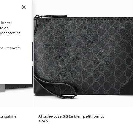
le site,
tre de
 acceptez les
nsulter notre
tangulaire
Attaché-case GG Emblem petit format
€ 665