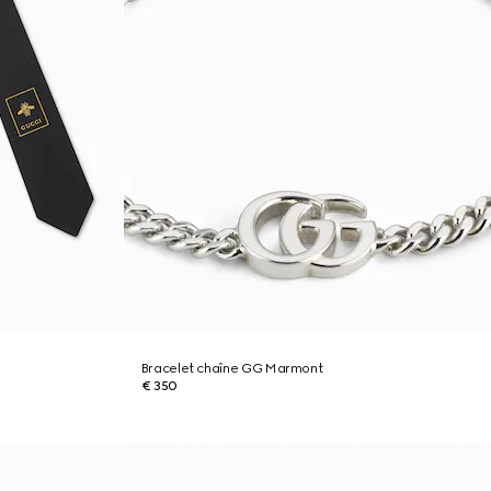
Bracelet chaîne GG Marmont
€ 350