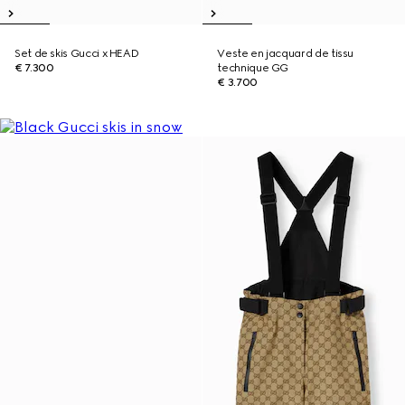
Set de skis Gucci x HEAD
Veste en jacquard de tissu
€ 7.300
technique GG
€ 3.700