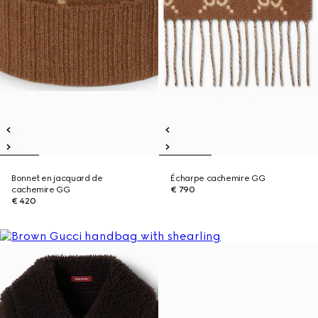
Bonnet en jacquard de
Écharpe cachemire GG
cachemire GG
€ 790
€ 420