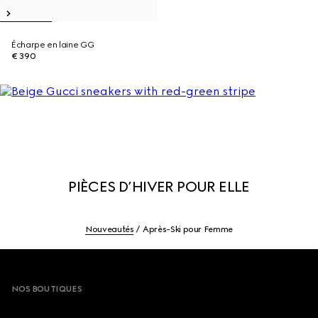
Écharpe en laine GG
€ 390
PIÈCES D’HIVER POUR ELLE
Nouveautés
Après-Ski pour Femme
Footer
NOS BOUTIQUES