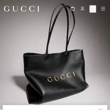
1
/
11