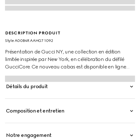
DESCRIPTION PRODUIT
Style ‎A00B4R AAHG7 1092
Présentation de Gucci NY, une collection en édition
limitée inspirée par New York, en célébration du défilé
GucciCore. Ce nouveau cabas est disponible en ligne
pour une durée limitée. Conçu pour sa polyvalence, le
design présente une construction à soufflet avec
Détails du produit
boutons pression, et révèle deux poches latérales à
l'intérieur.
Composition et entretien
Notre engagement