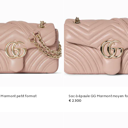
 Marmont petit format
Sac à épaule GG Marmont moyen f
€ 2.300