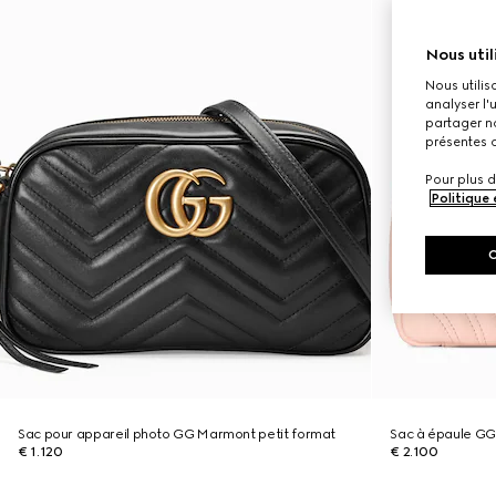
Nous util
Nous utilis
analyser l'
partager no
présentes c
Pour plus d
Politique
Sac pour appareil photo GG Marmont petit format
Sac à épaule GG
€ 1.120
€ 2.100