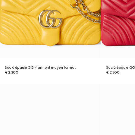
Sac à épaule GG Marmont moyen format
Sac à épaule G
€ 2.300
€ 2.300