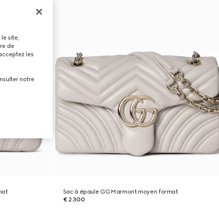
le site,
tre de
 acceptez les
nsulter notre
mat
Sac à épaule GG Marmont moyen format
€ 2.300