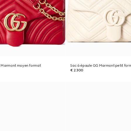
G Marmont moyen format
Sac à épaule GG Marmont petit for
€ 2.300