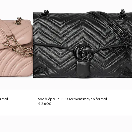
ormat
Sac à épaule GG Marmont moyen format
€ 2.600