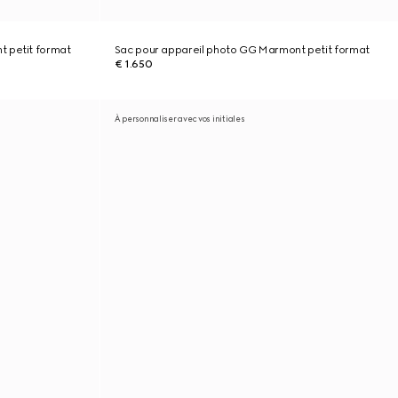
t petit format
Sac pour appareil photo GG Marmont petit format
€ 1.650
À personnaliser avec vos initiales