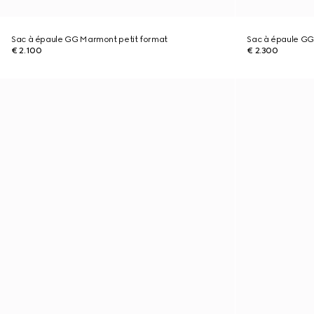
Sac à épaule GG Marmont petit format
Sac à épaule G
€ 2.100
€ 2.300