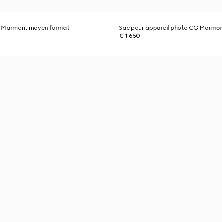
G Marmont moyen format
Sac pour appareil photo GG Marmon
€ 1.650