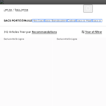
Femme
Sacs Femme
SACS PORTÉ ÉPAULE
Mini Sacs
Sacs Bandoulière
Cabas
Sacs à Main
Sacs à Dos
312 Articles
Trier par
Recommandations
Trier et filtrer
Exclusivité En Ligne
Exclusivité En Ligne