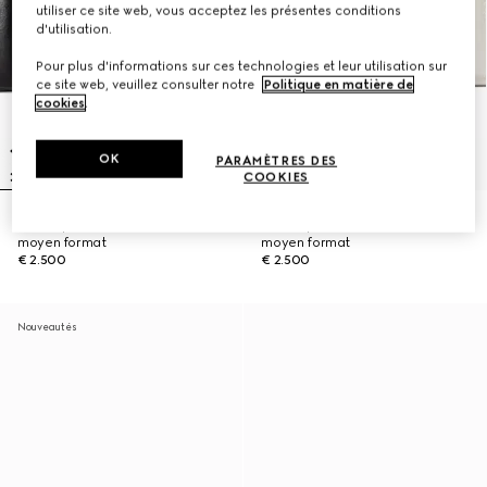
utiliser ce site web, vous acceptez les présentes conditions
d'utilisation.
Pour plus d'informations sur ces technologies et leur utilisation sur
ce site web, veuillez consulter notre
Politique en matière de
cookies
.
OK
PARAMÈTRES DES
COOKIES
Sac à épaule Jetset GG Marmont
Sac à épaule Jetset GG Marmont
moyen format
moyen format
€ 2.500
€ 2.500
Nouveautés