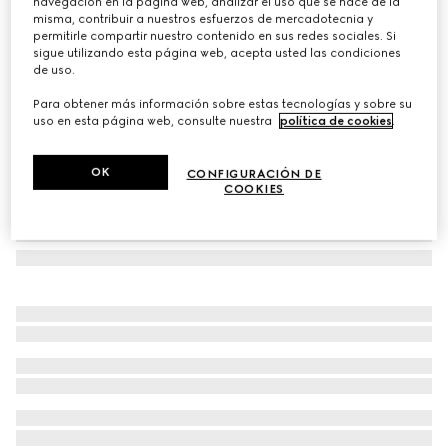
navegación en la página web, analizar el uso que se hace de la
misma, contribuir a nuestros esfuerzos de mercadotecnia y
Correa elástica para equipaje con tribanda Web
permitirle compartir nuestro contenido en sus redes sociales. Si
Variaciones
lona verde y roja
sigue utilizando esta página web, acepta usted las condiciones
de uso.
Para obtener más información sobre estas tecnologías y sobre su
uso en esta página web, consulte nuestra
política de cookies
.
OK
CONFIGURACIÓN DE
COOKIES