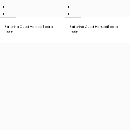
Bailarina Gucci Horsebit para
Bailarina Gucci Horsebit para
mujer
mujer