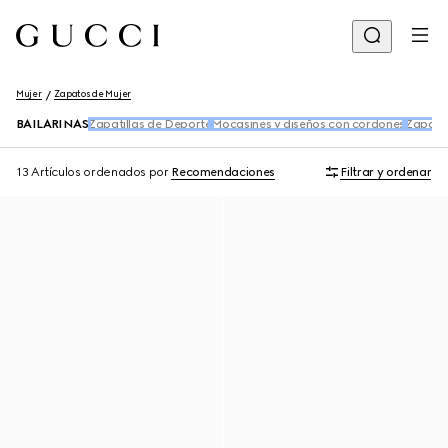
Mujer
Zapatos de Mujer
BAILARINAS
Zapatillas de Deporte
Mocasines y diseños con cordones
Zapatil
13 Artículos
ordenados por
Recomendaciones
Filtrar y ordenar