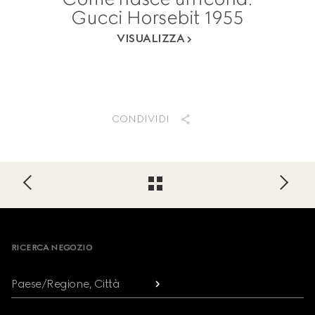
Gucci Horsebit 1955
VISUALIZZA
CONDIVIDI
Footer
RICERCA NEGOZIO
Paese/Regione, Città