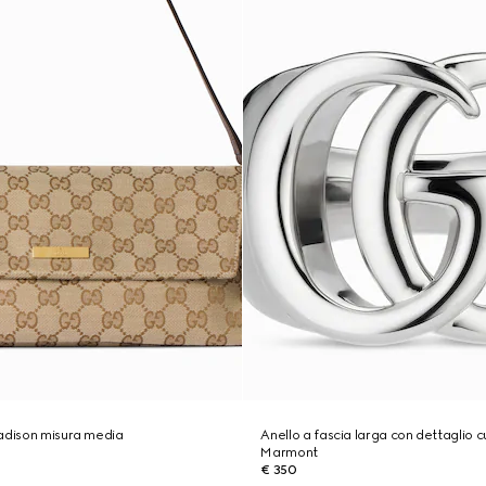
adison misura media
Anello a fascia larga con dettaglio 
Marmont
€ 350