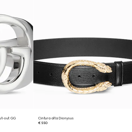
cut-out GG
Cintura alta Dionysus
€ 550