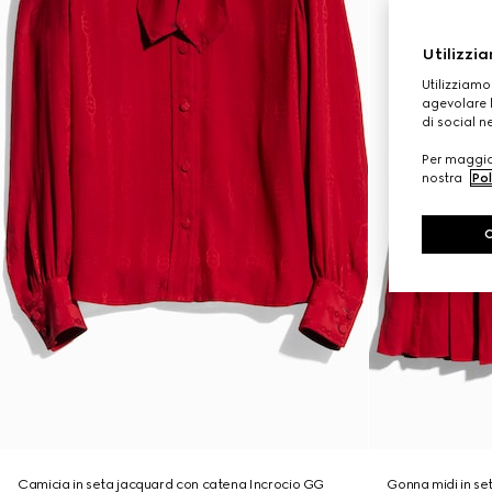
Utilizzia
Utilizziamo
agevolare l
di social n
Per maggior
nostra
Pol
Camicia in seta jacquard con catena Incrocio GG
Gonna midi in se