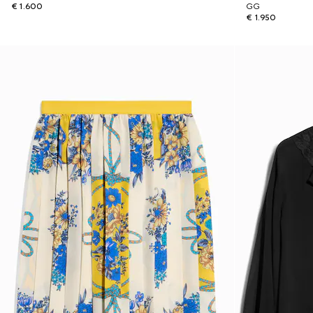
€ 1.600
GG
€ 1.950