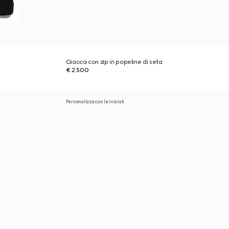
Giacca con zip in popeline di seta
€ 2.500
Personalizza con le iniziali