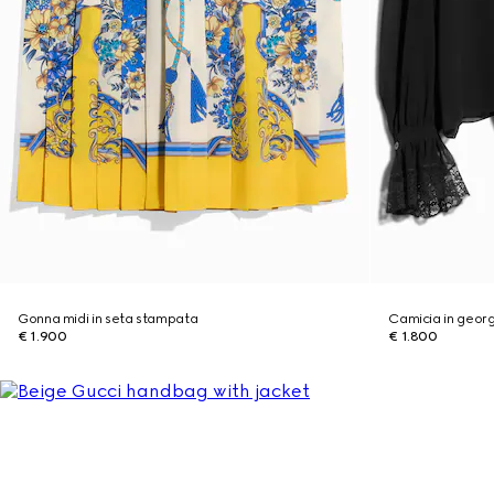
Gonna midi in seta stampata
Camicia in georg
€ 1.900
€ 1.800