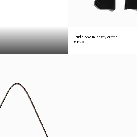
Pantalone in jersey crêpe
€ 890