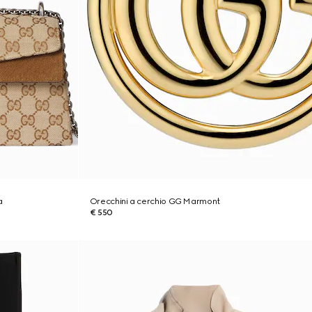
a
Orecchini a cerchio GG Marmont
€ 550