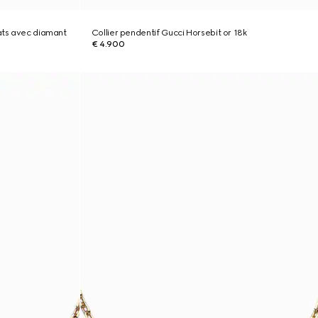
rats avec diamant
Collier pendentif Gucci Horsebit or 18k
€ 4.900