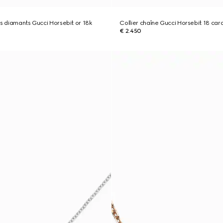
fs diamants Gucci Horsebit or 18k
Collier chaîne Gucci Horsebit 18 ca
€ 2.450