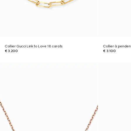
Collier Gucci Link to Love 18 carats
Collier à pendent
€ 3.200
€ 3.100