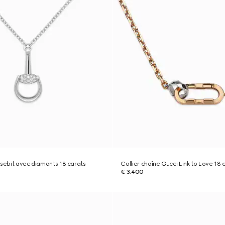
rsebit avec diamants 18 carats
Collier chaîne Gucci Link to Love 18 
€ 3.400