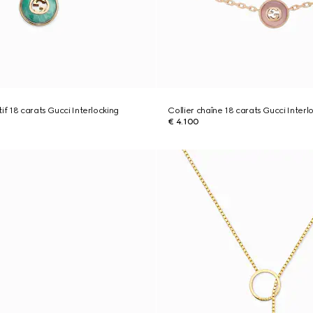
if 18 carats Gucci Interlocking
Collier chaîne 18 carats Gucci Interl
€ 4.100