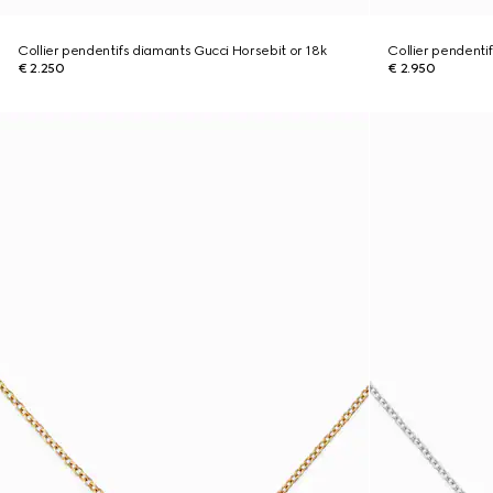
Collier pendentifs diamants Gucci Horsebit or 18k
Collier pendenti
€ 2.250
€ 2.950