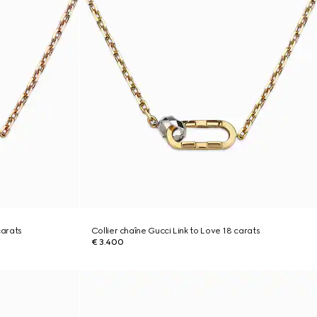
carats
Collier chaîne Gucci Link to Love 18 carats
€ 3.400