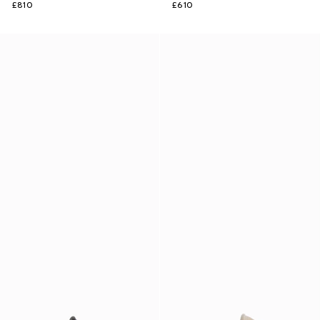
£810
£610