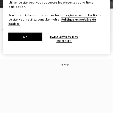
utiliser ce site web, vous acceptez les présentes conditions
d'utilisation.
Pour plus d'informations sur ces technologies et leur utilisation sur
ce site web, veuillez consulter notre
Politique en matière de
cookies
.
OK
PARAMÈTRES DES
Mules avec logo ton sur ton pour
Mules pour homme
COOKIES
homme
£560
£400
Runway