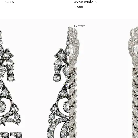
£345
avec cristaux
£665
Runway