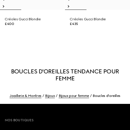
Créoles Gucci Blondie
Créoles Gucci Blondie
£400
£435
BOUCLES D'OREILLES TENDANCE POUR
FEMME
Joaillerie & Montres
Bijoux
Bijoux pour femme
Boucles d'oreilles
Footer
NOS BOUTIQUES