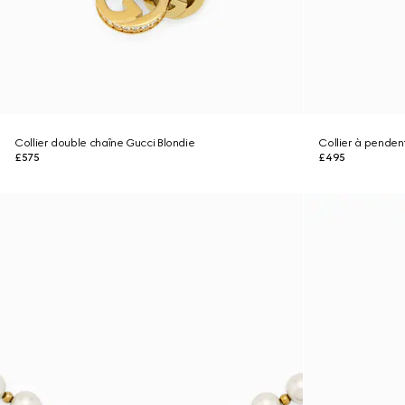
Collier double chaîne Gucci Blondie
Collier à pendent
£575
£495