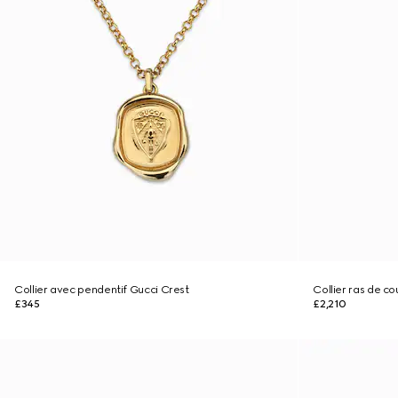
Collier avec pendentif Gucci Crest
Collier ras de c
£345
£2,210