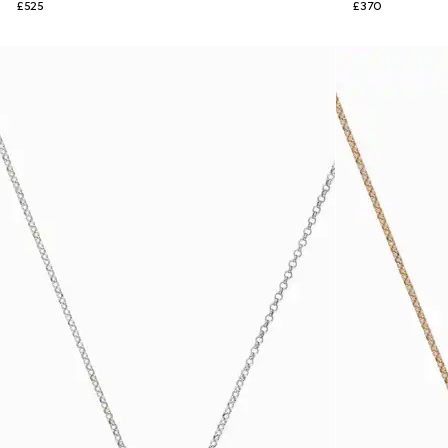
£525
£370