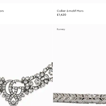
ors
Collier à motif Mors
£1,420
Runway