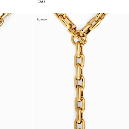
£285
Runway