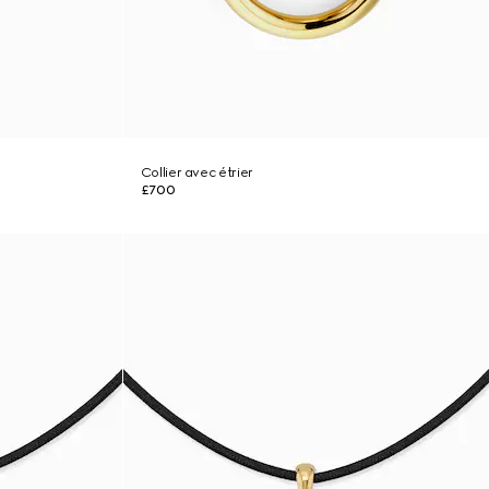
Collier avec étrier
£700