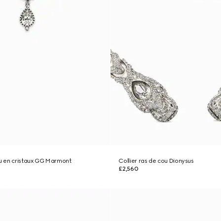
ou en cristaux GG Marmont
Collier ras de cou Dionysus
£2,560