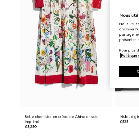
Nous util
Nous utilis
analyser l'
partager no
présentes c
Pour plus d
Politique
Robe chemisier en crêpe de Chine en soie
Mules à gl
imprimé
£525
£3,250