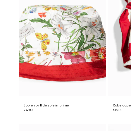
Bob en twill de soie imprimé
Robe cape 
£490
£865