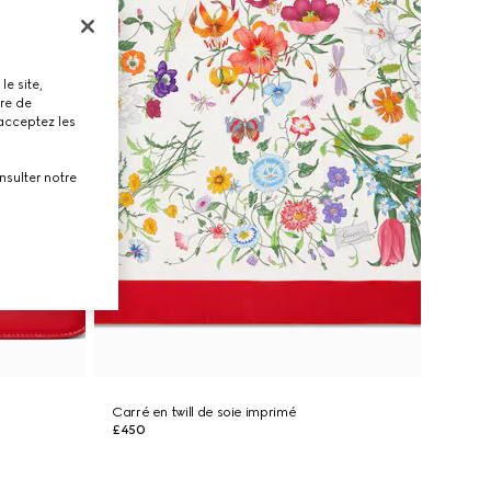
le site,
tre de
 acceptez les
nsulter notre
Carré en twill de soie imprimé
£450