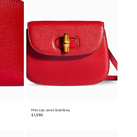
Mini sac avec bambou
£1,590