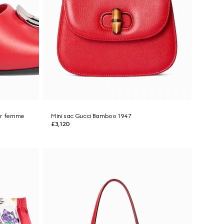
our femme
Mini sac Gucci Bamboo 1947
£3,120