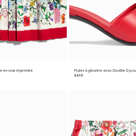
ée en soie imprimée
Mules à glissière avec Double G p
£610