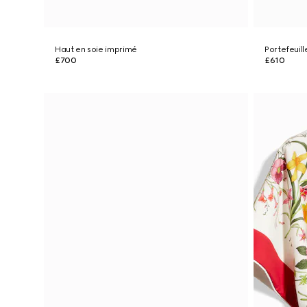
Haut en soie imprimé
Portefeuil
£700
£610