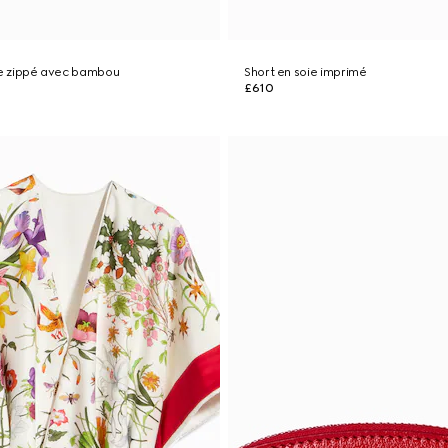
le zippé avec bambou
Short en soie imprimé
£610