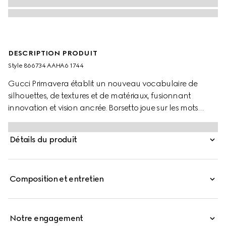
DESCRIPTION PRODUIT
Style ‎866734 AAHA6 1744
Gucci Primavera établit un nouveau vocabulaire de
silhouettes, de textures et de matériaux, fusionnant
innovation et vision ancrée. Borsetto joue sur les mots
borsa et morsetto, fusionnant le mot pour sac avec le
Gucci Horsebit. Une bande Web tonale apporte une
Détails du produit
expression subtile d'un code de la Maison tiré des archives
à cette silhouette intemporelle, qui contient l'essentiel et
peut être portée à la main, à l'épaule ou en bandoulière.
Composition et entretien
Notre engagement