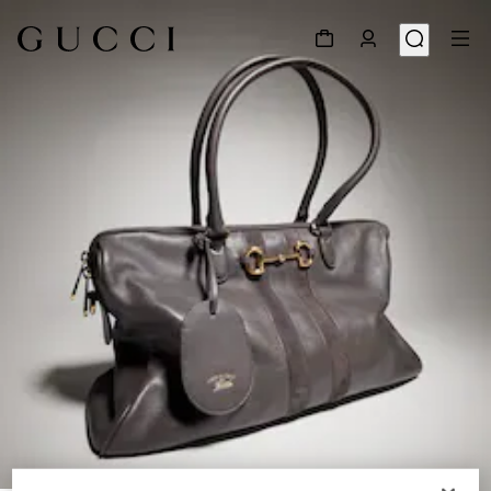
1
/
9