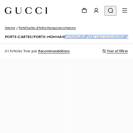
Homme
Portefeuilles & Petite Maroquinerie Homme
PORTE-CARTES/PORTE-MONNAIE
Portefeuilles
Petits sacs et pochettes
Port
61 Articles
Trier par
Recommandations
Trier et filtrer