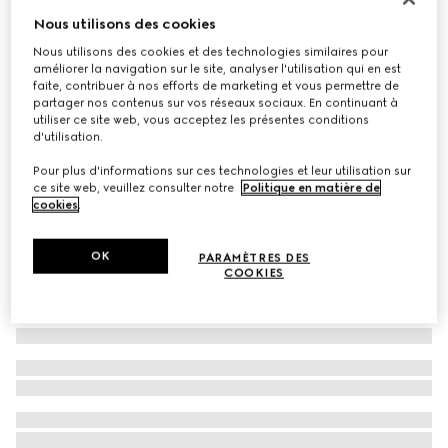
Nous utilisons des cookies
Virtual Try-On
Baskets Gucci Ace avec bande Web pour homme
Nous utilisons des cookies et des technologies similaires pour
€ 650
améliorer la navigation sur le site, analyser l'utilisation qui en est
faite, contribuer à nos efforts de marketing et vous permettre de
partager nos contenus sur vos réseaux sociaux. En continuant à
utiliser ce site web, vous acceptez les présentes conditions
d'utilisation.
Pour plus d'informations sur ces technologies et leur utilisation sur
ce site web, veuillez consulter notre
Politique en matière de
cookies
.
OK
PARAMÈTRES DES
COOKIES