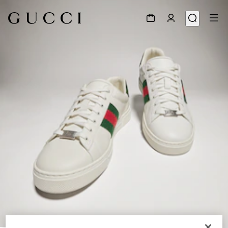
1
/
8