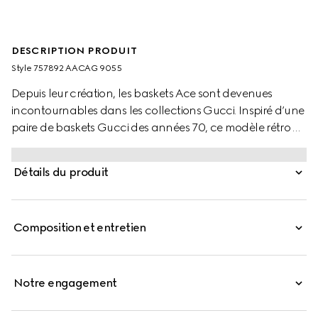
DESCRIPTION PRODUIT
Style ‎757892 AACAG 9055
Depuis leur création, les baskets Ace sont devenues
incontournables dans les collections Gucci. Inspiré d’une
paire de baskets Gucci des années 70, ce modèle rétro ne
cesse d’être réinterprété dans l’univers éclectique de la
Maison. La silhouette basse s’habille d’un cuir blanc et est
Détails du produit
caractérisée par la bande Web vert et rouge.
Composition et entretien
Notre engagement