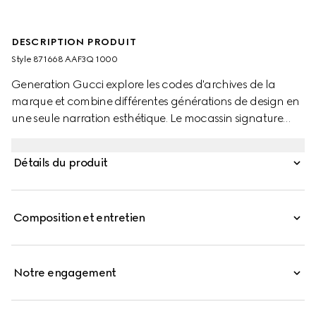
DESCRIPTION PRODUIT
Style ‎871668 AAF3Q 1000
Generation Gucci explore les codes d'archives de la
marque et combine différentes générations de design en
une seule narration esthétique. Le mocassin signature
avec Horsebit dégage une élégance classique qui
évoque l'héritage de la Maison. Ce style présente une tige
Détails du produit
en cuir très souple alliant confort et style sans effort, et est
complété par des finitions d'inspiration équestre.
Composition et entretien
Notre engagement