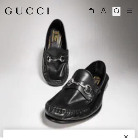
1
/
7