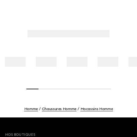
Homme
Chaussures Homme
Mocassins Homme
Footer
NOS BOUTIQUES