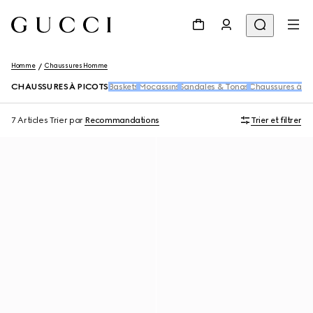
Homme
Chaussures Homme
CHAUSSURES À PICOTS
Baskets
Mocassins
Sandales & Tongs
Chaussures à La
7 Articles
Trier par
Recommandations
Trier et filtrer