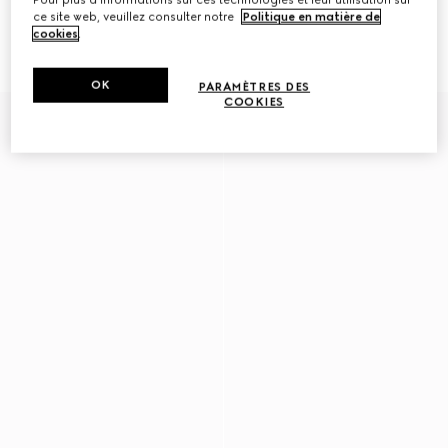
ce site web, veuillez consulter notre
Politique en matière de
Mocassins avec détail Mors pour
Mocassins pour homme avec
cookies
.
homme
détail bande Web
€ 780
€ 750
OK
PARAMÈTRES DES
COOKIES