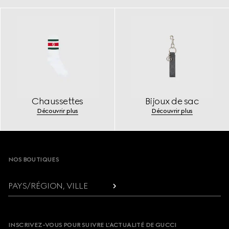
Chaussettes
Bijoux de sac
Découvrir plus
Découvrir plus
Footer
NOS BOUTIQUES
PAYS/RÉGION, VILLE
INSCRIVEZ-VOUS POUR SUIVRE L’ACTUALITÉ DE GUCCI