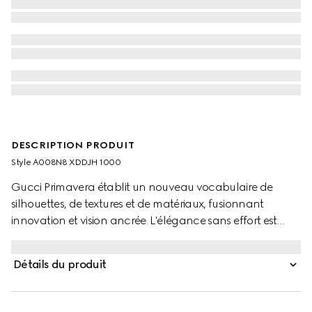
DESCRIPTION PRODUIT
Style ‎A008N8 XDDJH 1000
Gucci Primavera établit un nouveau vocabulaire de
silhouettes, de textures et de matériaux, fusionnant
innovation et vision ancrée. L'élégance sans effort est
définie par des pièces séparées qui allient confort et
nonchalance raffinée. Conçus avec une taille haute et
Détails du produit
une jambe droite, ces pantalons en denim présentent
une construction classique à cinq poches et un
revêtement doux à l'apparence lisse, leur permettant de