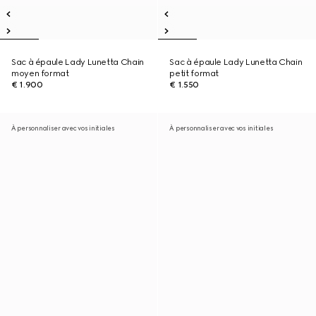
Sac à épaule Lady Lunetta Chain
Sac à épaule Lady Lunetta Chain
moyen format
petit format
€ 1.900
€ 1.550
À personnaliser avec vos initiales
À personnaliser avec vos initiales