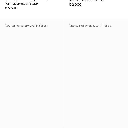
de lézard petit format
format avec cristaux
€ 2.900
€ 6.500
À personnaliser avec vos initiales
À personnaliser avec vos initiales