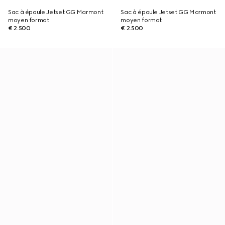
Sac à épaule Jetset GG Marmont
Sac à épaule Jetset GG Marmont
moyen format
moyen format
€ 2.500
€ 2.500