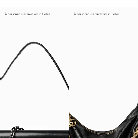
À personnaliser avec vos initiales
À personnaliser avec vos initiales