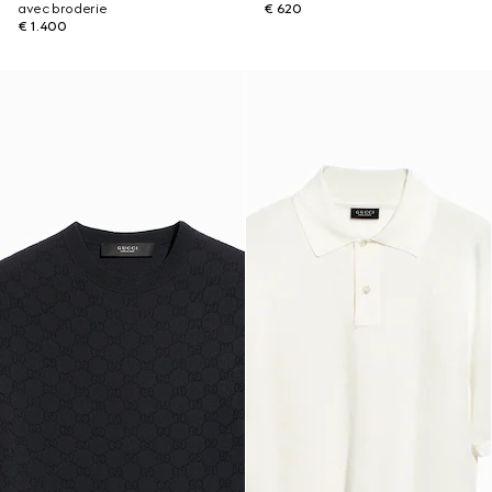
avec broderie
€ 620
€ 1.400