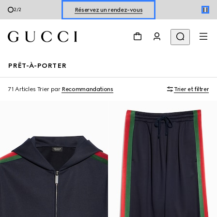
Réservez un rendez-vous
2
/
2
Découvrir les chaussures pour l’été
PRÊT-À-PORTER
71 Articles
Trier par
Recommandations
Trier et filtrer