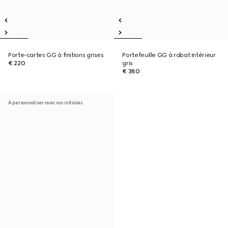
Porte-cartes GG à finitions grises
Portefeuille GG à rabat intérieur
€ 220
gris
€ 380
À personnaliser avec vos initiales