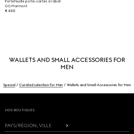
Portefeuille porte-cartes à rabat
GG Marmont
€ 450
WALLETS AND SMALL ACCESSORIES FOR
MEN
Special
Curated selection for Men
Wallets and Small Accessories for Men
Footer
NOS BOUTIQUES
PAYS/RÉGION, VILLE