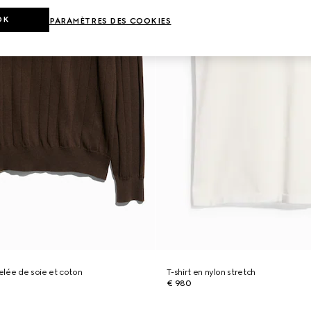
OK
PARAMÈTRES DES COOKIES
telée de soie et coton
T-shirt en nylon stretch
€ 980