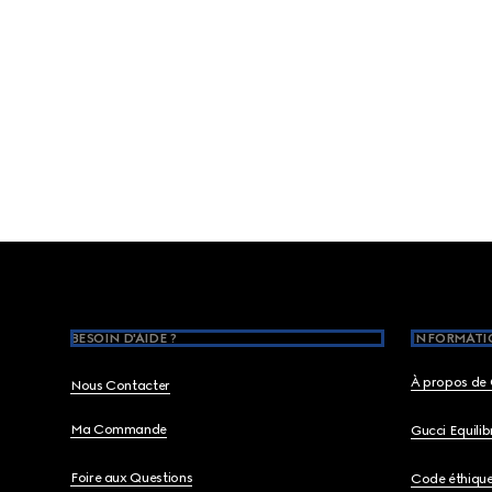
Footer
BESOIN D'AIDE ?
INFORMATIO
À propos de 
Nous Contacter
Ma Commande
Gucci Equili
Foire aux Questions
Code éthiqu