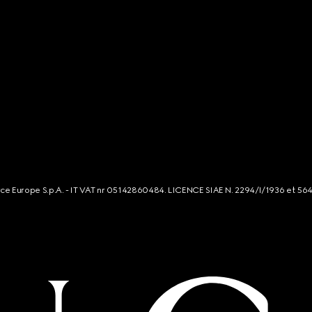
rce Europe S.p.A. - IT VAT nr 05142860484. LICENCE SIAE N. 2294/I/1936 et 56