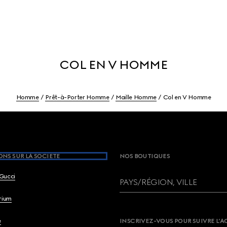
COL EN V HOMME
Homme
Prêt-à-Porter Homme
Maille Homme
Col en V Homme
NS SUR LA SOCIETE
NOS BOUTIQUES
Gucci
PAYS/RÉGION, VILLE
brium
e
INSCRIVEZ-VOUS POUR SUIVRE L’A