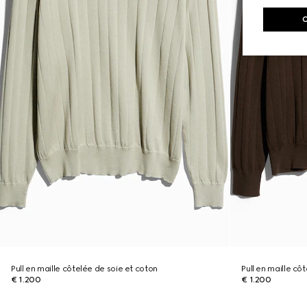
Pull en maille côtelée de soie et coton
Pull en maille cô
€ 1.200
€ 1.200