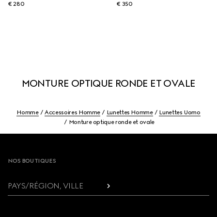
€ 280
€ 350
MONTURE OPTIQUE RONDE ET OVALE
Homme
Accessoires Homme
Lunettes Homme
Lunettes Uomo
Monture optique ronde et ovale
Footer
NOS BOUTIQUES
PAYS/RÉGION, VILLE