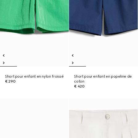
Short pour enfant en nylon froissé
Short pour enfant en popeline de
€ 290
coton
€ 420