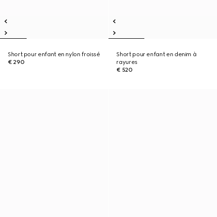
Short pour enfant en nylon froissé
Short pour enfant en denim à
€ 290
rayures
€ 520