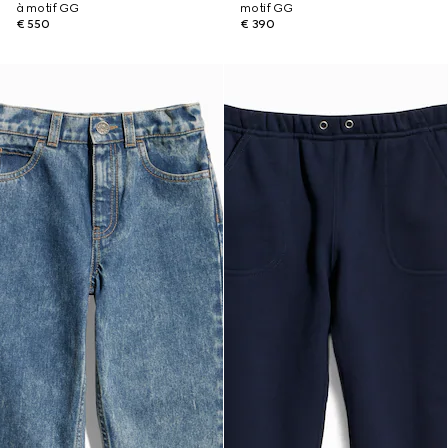
à motif GG
motif GG
€ 550
€ 390