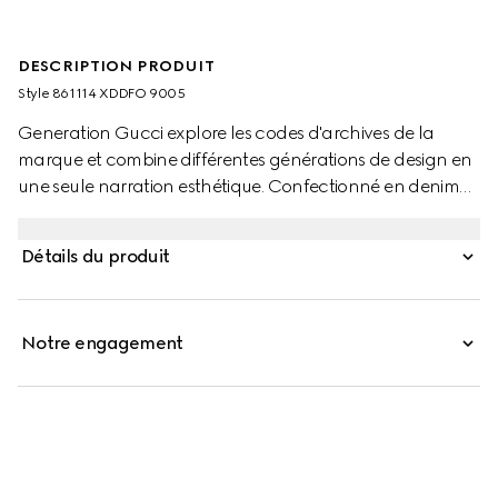
DESCRIPTION PRODUIT
Style ‎861114 XDDFO 9005
Generation Gucci explore les codes d'archives de la
marque et combine différentes générations de design en
une seule narration esthétique. Confectionné en denim
de coton rayé délavé, ce short pour enfants est en outre
caractérisé par une étiquette logo Gucci et des boutons
Détails du produit
métal Gucci.
Notre engagement