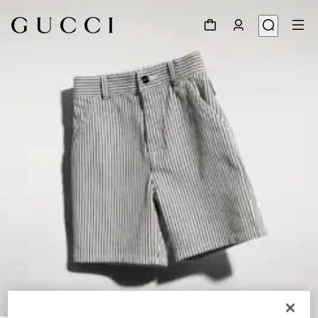
1
/
3