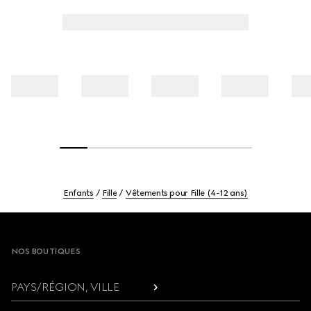
Enfants
Fille
Vêtements pour Fille (4-12 ans)
Footer
NOS BOUTIQUES
PAYS/RÉGION, VILLE