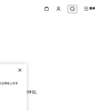
菜单
在社交网络上共享
启愉悦旅程的理想伴侣。