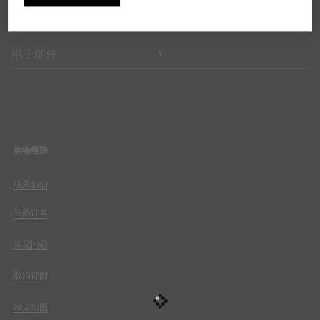
获取系列发布、个性化通信和品牌最新资讯的专享更新动态。
电子邮件
购物帮助
联系我们
我的订单
常见问题
取消订阅
站点地图