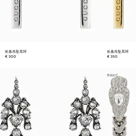
长条吊坠耳环
长条吊坠耳环
€ 300
€ 350
秀场款式