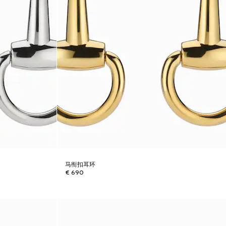
马衔扣耳环
€ 690