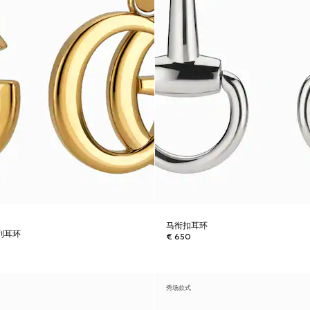
马衔扣耳环
系列耳环
€ 650
秀场款式