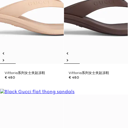
Vittoria系列女士夹趾凉鞋
Vittoria系列女士夹趾凉鞋
€ 480
€ 480