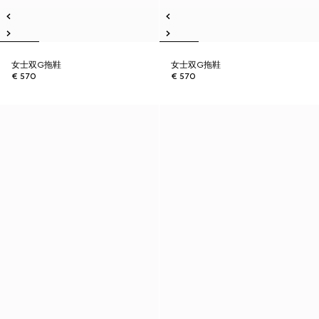
女士双G拖鞋
女士双G拖鞋
€ 570
€ 570