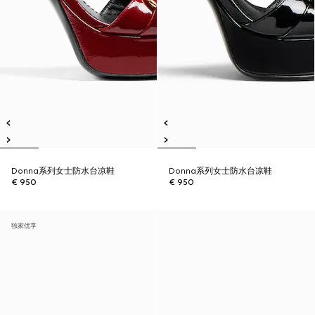
Donna系列女士防水台凉鞋
Donna系列女士防水台凉鞋
€ 950
€ 950
独家优享