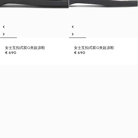
女士互扣式双G夹趾凉鞋
女士互扣式双G夹趾凉鞋
€ 690
€ 690