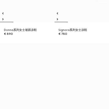
Donna系列女士坡跟凉鞋
Signora系列女士凉鞋
€ 890
€ 780