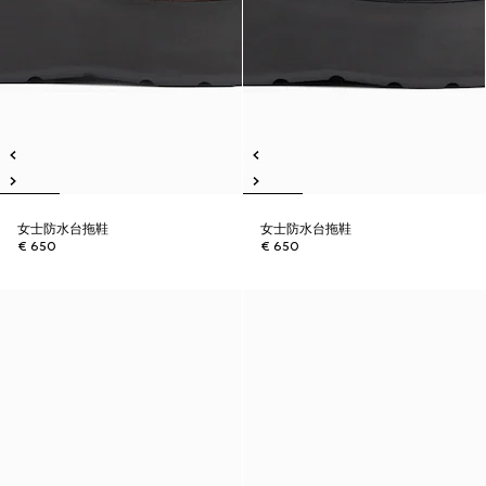
女士防水台拖鞋
女士防水台拖鞋
€ 650
€ 650