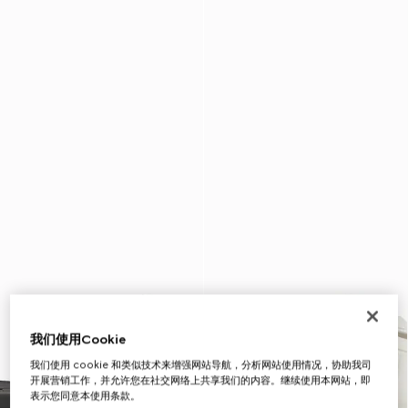
我们使用Cookie
我们使用 cookie 和类似技术来增强网站导航，分析网站使用情况，协助我司
开展营销工作，并允许您在社交网络上共享我们的内容。继续使用本网站，即
表示您同意本使用条款。