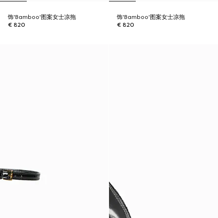
饰'Bamboo'图案女士凉拖
饰'Bamboo'图案女士凉拖
€ 820
€ 820