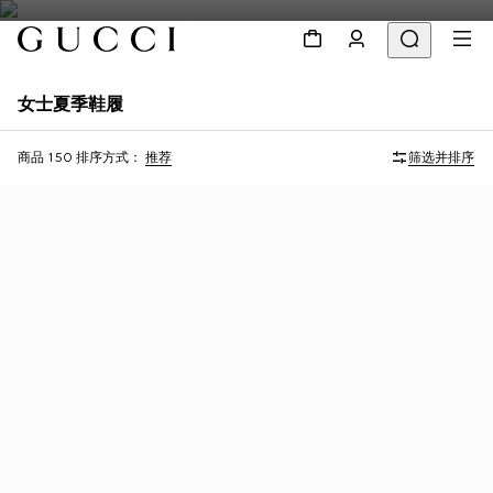
女士夏季鞋履
商品 150
排序方式：
推荐
筛选并排序