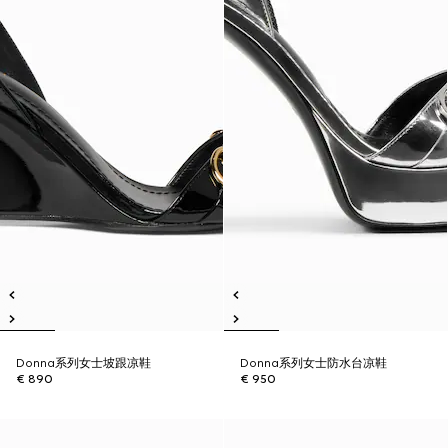
Donna系列女士坡跟凉鞋
Donna系列女士防水台凉鞋
€ 890
€ 950