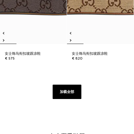
女士饰马衔扣坡跟凉鞋
女士饰马衔扣坡跟凉鞋
€ 575
€ 820
加载全部