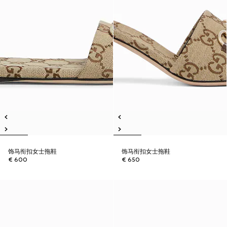
饰马衔扣女士拖鞋
饰马衔扣女士拖鞋
€ 600
€ 650