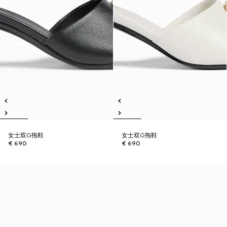
女士双G拖鞋
女士双G拖鞋
€ 690
€ 690