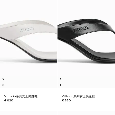
Vittoria系列女士夹趾鞋
Vittoria系列女士夹趾鞋
€ 820
€ 820