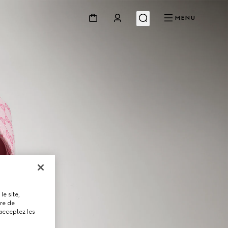
MENU
le site,
tre de
 acceptez les