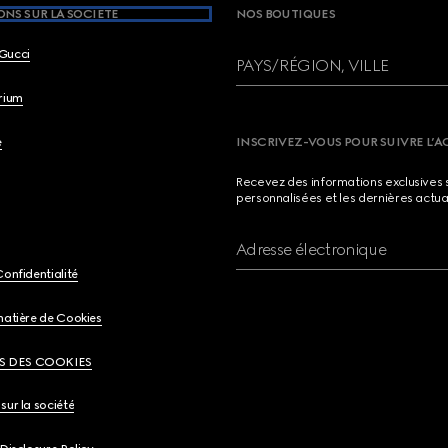
NS SUR LA SOCIETE
NOS BOUTIQUES
Gucci
PAYS/RÉGION, VILLE
brium
e
INSCRIVEZ-VOUS POUR SUIVRE L’A
Recevez des informations exclusives 
personnalisées et les dernières actua
Adresse électronique
Confidentialité
matière de Cookies
S DES COOKIES
sur la société