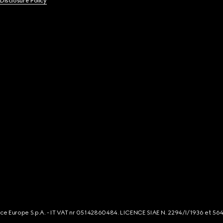
 Disclosure Policy
rce Europe S.p.A. - IT VAT nr 05142860484. LICENCE SIAE N. 2294/I/1936 et 56