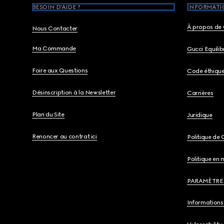
BESOIN D'AIDE ?
INFORMATIO
À propos de 
Nous Contacter
Ma Commande
Gucci Equili
Foire aux Questions
Code éthiqu
Désinscription à la Newsletter
Carrières
Plan du Site
Juridique
Renoncer au contrat ici
Politique de 
Politique en 
PARAMÈTRE
Informations 