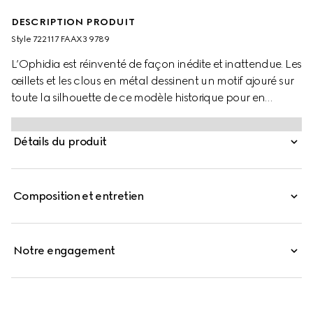
DESCRIPTION PRODUIT
Style ‎722117 FAAX3 9789
L’Ophidia est réinventé de façon inédite et inattendue. Les
œillets et les clous en métal dessinent un motif ajouré sur
toute la silhouette de ce modèle historique pour en
dévoiler une version unique. Créant un contraste ludique,
ce petit sac à épaule est réalisé à partir de la toile
Détails du produit
GG Supreme de la Maison, habillée de l’association
chromatique emblématique beige et ébène.
Composition et entretien
Notre engagement