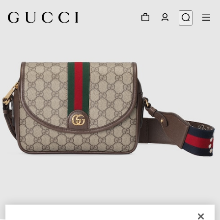
1
/
10