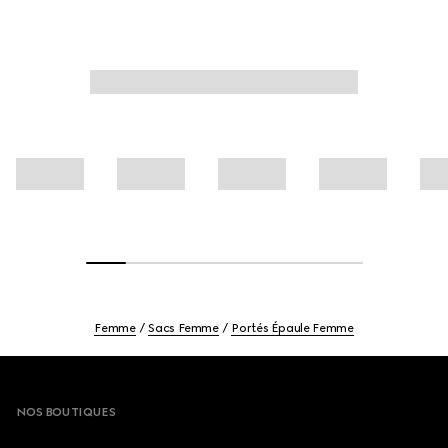
Femme
Sacs Femme
Portés Épaule Femme
Footer
NOS BOUTIQUES