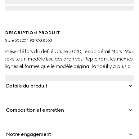
DESCRIPTION PRODUIT
Style ‎602204 92TCG 8563
Présenté lors du défilé Cruise 2020, le sac détail Mors 1955
revisite un modèle issu des archives. Reprenant les mêmes
lignes et formes que le modèle original lancé il y a plus de
60 ans, cette déclinaison allie détails originaux et esprit
moderne, en mettant en valeur le détail Mors.
Détails du produit
Incontournable de l’identité de Gucci, ce détail formé
d’un double anneau et d’une barre s’est imposé comme
un des éléments les plus emblématiques de la Maison,
Composition et entretien
coutumière des emprunts à l’univers équestre.
Notre engagement