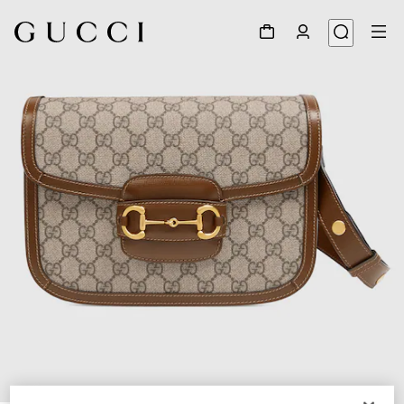
1
/
10