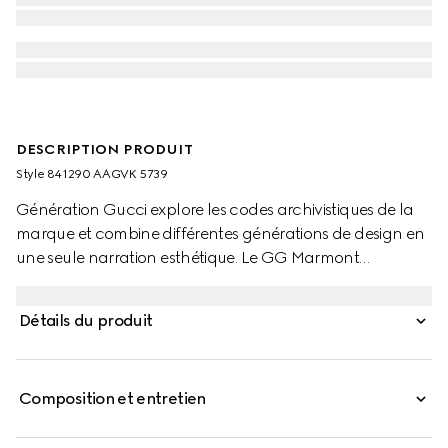
DESCRIPTION PRODUIT
Style ‎841290 AAGVK 5739
Génération Gucci explore les codes archivistiques de la
marque et combine différentes générations de design en
une seule narration esthétique. Le GG Marmont
comprend des silhouettes miniatures dans une palette
fraîche, avec le détail Double G dans une finition dorée
Détails du produit
claire.
Composition et entretien