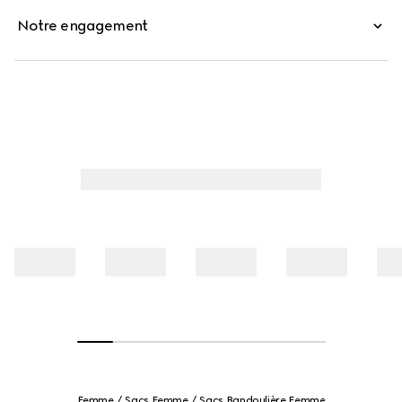
Notre engagement
Femme
Sacs Femme
Sacs Bandoulière Femme