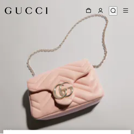
1
/
8